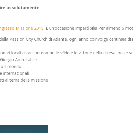
nire assolutamente
ngresso Missione 2018
. È un’occasione imperdibile! Per almeno 6 moti
della Passion City Church di Atlanta, ogni anno coinvolge centinaia di m
onari locali ci racconteranno le sfide e le vittorie della chiesa locale 
 Giorgio Ammirabile
to il mondo
 e internazionali
sati al tema della missione