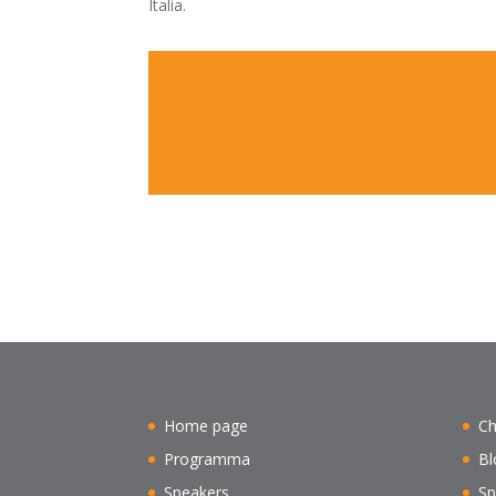
Italia.
Home page
Ch
Programma
Bl
Speakers
Sp