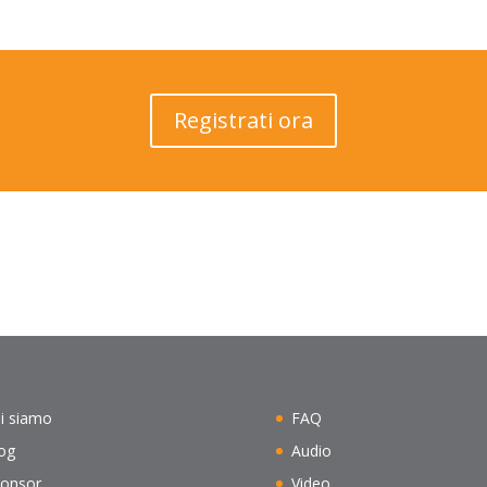
Registrati ora
i siamo
FAQ
og
Audio
onsor
Video