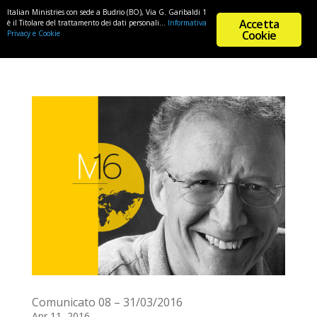
Italian Ministries con sede a Budrio (BO), Via G. Garibaldi 1
Accetta
è il Titolare del trattamento dei dati personali...
Informativa
Cookie
Privacy e Cookie
Comunicato 08 – 31/03/2016
Apr 11, 2016