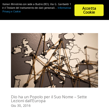
Italian Ministries con sede a Budrio (BO), Via G. Garibaldi 1
Accetta
è il Titolare del trattamento dei dati personali...
Informativa
Cookie
Privacy e Cookie
Dio ha un Popolo per il Suo Nome – Sette
Lezioni dall’Europa
Giu 30, 2016