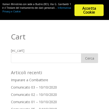
Italian Ministries con sede a Budrio (BO), Via G. Garibaldi 1
Accetta
è il Titolare del trattamento dei dati personali...
Informativa
Cookie
Privacy e Cookie
Cart
[ec_cart]
Articoli recenti
Imparare a Combattere
Comunicato 03 – 10/10/2020
Comunicato 02 – 10/10/2020
Comunicato 01 – 10/10/2020